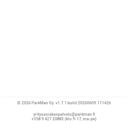
© 2026 ParkMan Oy. v1.7.1 build 20260609.111426
yritysasiakaspalvelu@parkman.fi
+358 9 427 20883 (klo 9-17, ma-pe)