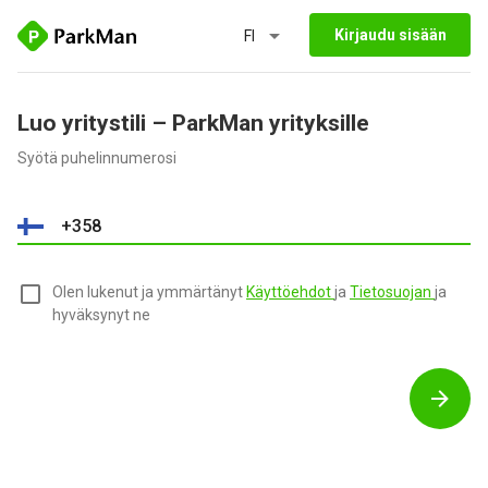
Kirjaudu sisään
FI
Luo yritystili – ParkMan yrityksille
Syötä puhelinnumerosi
Olen lukenut ja ymmärtänyt
Käyttöehdot
ja
Tietosuojan
ja
hyväksynyt ne